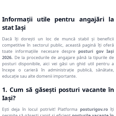
Informații utile pentru angajări la
stat
Iaşi
Dacă îți dorești un loc de muncă stabil și beneficii
competitive în sectorul public, această pagină îți oferă
toate informațiile necesare despre
posturi gov
Iaşi
2026
.
De la procedurile de angajare până la tipurile de
posturi disponibile, aici vei găsi un ghid util pentru a
începe o carieră în administrație publică, sănătate,
educație sau alte domenii importante.
1. Cum să găsești posturi vacante în
Iaşi
?
Ești deja în locul potrivit! Platforma
posturigov.ro
îți
permite să găsești rapid și eficient
posturile vacante în