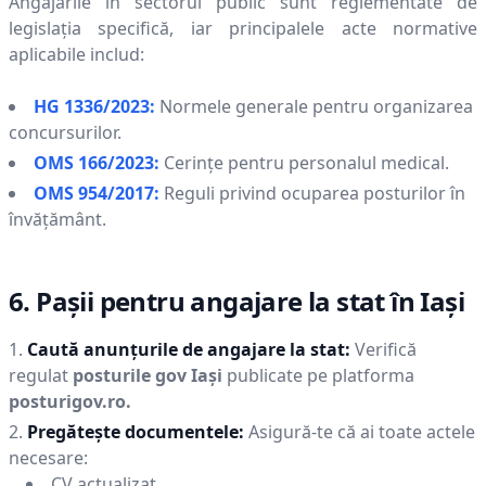
Angajările în sectorul public sunt reglementate de
legislația specifică, iar principalele acte normative
aplicabile includ:
HG 1336/2023:
Normele generale pentru organizarea
concursurilor.
OMS 166/2023:
Cerințe pentru personalul medical.
OMS 954/2017:
Reguli privind ocuparea posturilor în
învățământ.
6. Pașii pentru angajare la stat în
Iaşi
Caută anunțurile de angajare la stat:
Verifică
regulat
posturile gov
Iaşi
publicate pe platforma
posturigov.ro.
Pregătește documentele:
Asigură-te că ai toate actele
necesare:
CV actualizat.