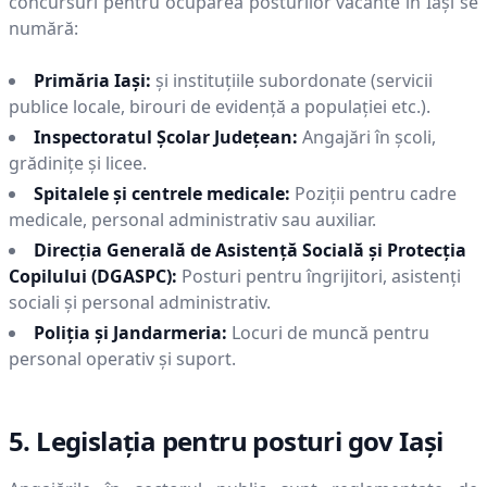
concursuri pentru ocuparea posturilor vacante în
Iaşi
se
numără:
Primăria
Iaşi
:
și instituțiile subordonate (servicii
publice locale, birouri de evidență a populației etc.).
Inspectoratul Școlar Județean:
Angajări în școli,
grădinițe și licee.
Spitalele și centrele medicale:
Poziții pentru cadre
medicale, personal administrativ sau auxiliar.
Direcția Generală de Asistență Socială și Protecția
Copilului (DGASPC):
Posturi pentru îngrijitori, asistenți
sociali și personal administrativ.
Poliția și Jandarmeria:
Locuri de muncă pentru
personal operativ și suport.
5. Legislația pentru posturi gov
Iaşi