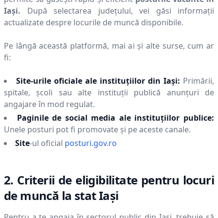
Iaşi
.
După selectarea județului, vei găsi informații
actualizate despre locurile de muncă disponibile.
Pe lângă această platformă, mai ai și alte surse, cum ar
fi:
Site-urile oficiale ale instituțiilor din
Iaşi
:
Primării,
spitale, școli sau alte instituții publică anunțuri de
angajare în mod regulat.
Paginile de social media ale instituțiilor publice:
Unele posturi pot fi promovate și pe aceste canale.
Site
-ul oficial
posturi.gov.ro
2. Criterii de eligibilitate pentru locuri
de muncă la stat
Iaşi
Pentru a te angaja în sectorul public din
Iaşi
, trebuie să