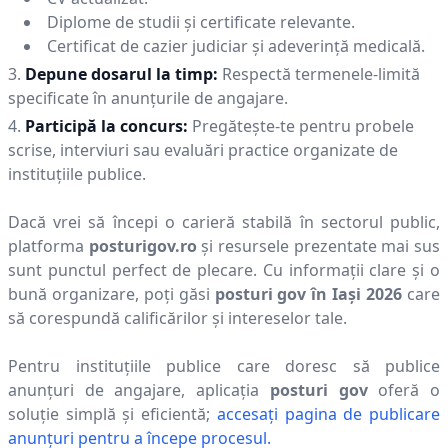
Diplome de studii și certificate relevante.
Certificat de cazier judiciar și adeverință medicală.
Depune dosarul la timp:
Respectă termenele-limită
specificate în anunțurile de angajare.
Participă la concurs:
Pregătește-te pentru probele
scrise, interviuri sau evaluări practice organizate de
instituțiile publice.
Dacă vrei să începi o carieră stabilă în sectorul public,
platforma
posturigov.ro
și resursele prezentate mai sus
sunt punctul perfect de plecare. Cu informații clare și o
bună organizare, poți găsi
posturi gov în
Iaşi
2026
care
să corespundă calificărilor și intereselor tale.
Pentru instituțiile publice care doresc să publice
anunțuri de angajare, aplicația
posturi gov
oferă o
soluție simplă și eficientă;
accesați pagina de publicare
anunțuri pentru a începe procesul.