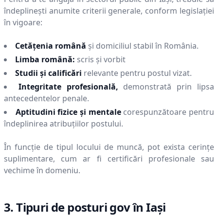
îndeplinești anumite criterii generale, conform legislației
în vigoare:
Cetățenia română
și domiciliul stabil în România.
Limba română:
scris și vorbit
Studii și calificări
relevante pentru postul vizat.
Integritate profesională,
demonstrată prin lipsa
antecedentelor penale.
Aptitudini fizice și mentale
corespunzătoare pentru
îndeplinirea atribuțiilor postului.
În funcție de tipul locului de muncă, pot exista cerințe
suplimentare, cum ar fi certificări profesionale sau
vechime în domeniu.
3. Tipuri de posturi gov în
Iaşi