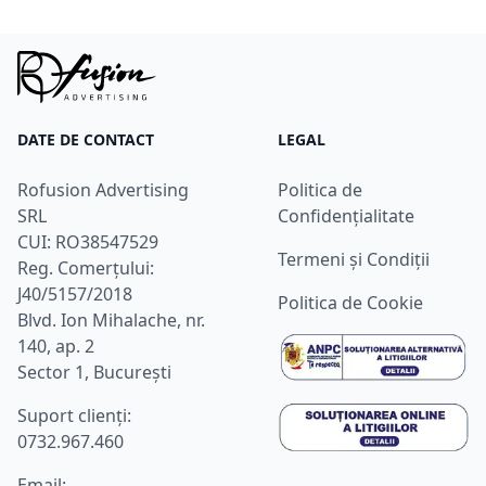
DATE DE CONTACT
LEGAL
Rofusion Advertising
Politica de
SRL
Confidențialitate
CUI: RO38547529
Termeni și Condiții
Reg. Comerțului:
J40/5157/2018
Politica de Cookie
Blvd. Ion Mihalache, nr.
140, ap. 2
Sector 1, București
Suport clienţi:
0732.967.460
Email: