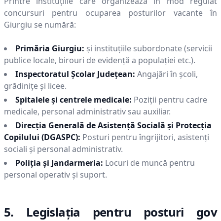
Printre instituțiile care organizează în mod regulat
concursuri pentru ocuparea posturilor vacante în
Giurgiu
se numără:
Primăria
Giurgiu
:
și instituțiile subordonate (servicii
publice locale, birouri de evidență a populației etc.).
Inspectoratul Școlar Județean:
Angajări în școli,
grădinițe și licee.
Spitalele și centrele medicale:
Poziții pentru cadre
medicale, personal administrativ sau auxiliar.
Direcția Generală de Asistență Socială și Protecția
Copilului (DGASPC):
Posturi pentru îngrijitori, asistenți
sociali și personal administrativ.
Poliția și Jandarmeria:
Locuri de muncă pentru
personal operativ și suport.
5. Legislația pentru posturi gov