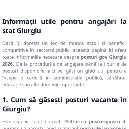
Informații utile pentru angajări la
stat
Giurgiu
Dacă îți dorești un loc de muncă stabil și beneficii
competitive în sectorul public, această pagină îți oferă
toate informațiile necesare despre
posturi gov
Giurgiu
2026
.
De la procedurile de angajare până la tipurile de
posturi disponibile, aici vei găsi un ghid util pentru a
începe o carieră în administrație publică, sănătate,
educație sau alte domenii importante.
1. Cum să găsești posturi vacante în
Giurgiu
?
Ești deja în locul potrivit! Platforma
posturigov.ro
îți
permite să găsești rapid și eficient
posturile vacante în