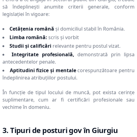
să îndeplinești anumite criterii generale, conform
legislației în vigoare:
Cetățenia română
și domiciliul stabil în România.
Limba română:
scris și vorbit
Studii și calificări
relevante pentru postul vizat.
Integritate profesională,
demonstrată prin lipsa
antecedentelor penale.
Aptitudini fizice și mentale
corespunzătoare pentru
îndeplinirea atribuțiilor postului.
În funcție de tipul locului de muncă, pot exista cerințe
suplimentare, cum ar fi certificări profesionale sau
vechime în domeniu.
3. Tipuri de posturi gov în
Giurgiu