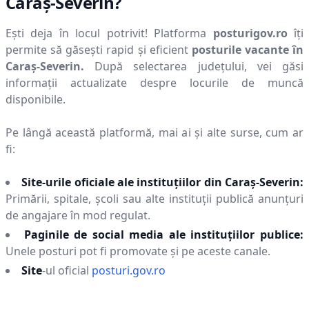
Caraş-Severin
?
Ești deja în locul potrivit! Platforma
posturigov.ro
îți
permite să găsești rapid și eficient
posturile vacante în
Caraş-Severin
.
După selectarea județului, vei găsi
informații actualizate despre locurile de muncă
disponibile.
Pe lângă această platformă, mai ai și alte surse, cum ar
fi:
Site-urile oficiale ale instituțiilor din
Caraş-Severin
:
Primării, spitale, școli sau alte instituții publică anunțuri
de angajare în mod regulat.
Paginile de social media ale instituțiilor publice:
Unele posturi pot fi promovate și pe aceste canale.
Site
-ul oficial
posturi.gov.ro