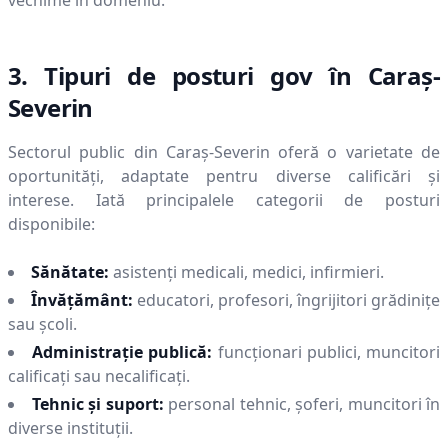
vechime în domeniu.
3. Tipuri de posturi gov în
Caraş-
Severin
Sectorul public din
Caraş-Severin
oferă o varietate de
oportunități, adaptate pentru diverse calificări și
interese. Iată principalele categorii de posturi
disponibile:
Sănătate:
asistenți medicali, medici, infirmieri.
Învățământ:
educatori, profesori, îngrijitori grădinițe
sau școli.
Administrație publică:
funcționari publici, muncitori
calificați sau necalificați.
Tehnic și suport:
personal tehnic, șoferi, muncitori în
diverse instituții.