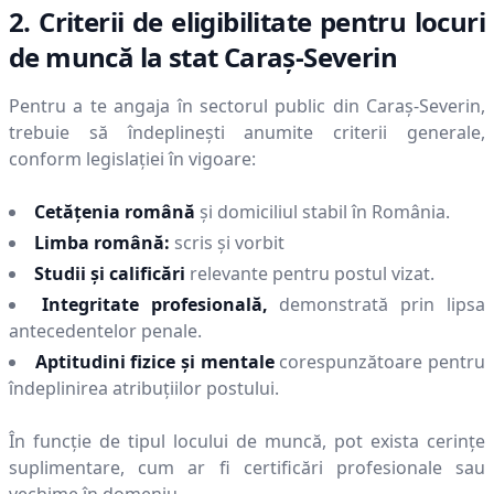
2. Criterii de eligibilitate pentru locuri
de muncă la stat
Caraş-Severin
Pentru a te angaja în sectorul public din
Caraş-Severin
,
trebuie să îndeplinești anumite criterii generale,
conform legislației în vigoare:
Cetățenia română
și domiciliul stabil în România.
Limba română:
scris și vorbit
Studii și calificări
relevante pentru postul vizat.
Integritate profesională,
demonstrată prin lipsa
antecedentelor penale.
Aptitudini fizice și mentale
corespunzătoare pentru
îndeplinirea atribuțiilor postului.
În funcție de tipul locului de muncă, pot exista cerințe
suplimentare, cum ar fi certificări profesionale sau