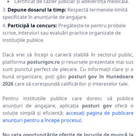
Certificat de cazier judiciar și adeverință medicală.
Depune dosarul la timp:
Respectă termenele-limită
specificate în anunțurile de angajare.
Participă la concurs:
Pregătește-te pentru probele
scrise, interviuri sau evaluări practice organizate de
instituțiile publice.
Dacă vrei să începi o carieră stabilă în sectorul public,
platforma
posturigov.ro
și resursele prezentate mai sus
sunt punctul perfect de plecare. Cu informații clare și o
bună organizare, poți găsi
posturi gov în
Hunedoara
2026
care să corespundă calificărilor și intereselor tale.
Pentru instituțiile publice care doresc să publice
anunțuri de angajare, aplicația
posturi gov
oferă o
soluție simplă și eficientă;
accesați pagina de publicare
anunțuri pentru a începe procesul.
Nu rata oportunitățile oferite de locurile de muncă la