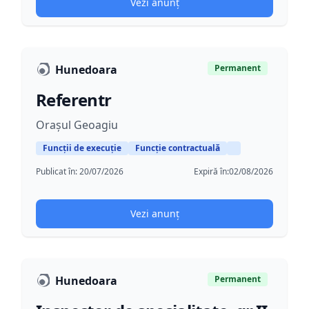
Vezi anunț
Hunedoara
Permanent
Referentr
Orașul Geoagiu
Funcții de execuție
Funcție contractuală
Publicat în:
20/07/2026
Expiră în:
02/08/2026
Vezi anunț
Hunedoara
Permanent