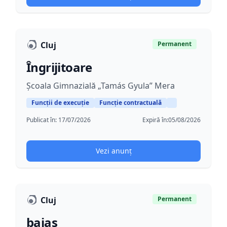
Cluj
Permanent
Îngrijitoare
Școala Gimnazială „Tamás Gyula” Mera
Funcții de execuție
Funcție contractuală
Publicat în:
17/07/2026
Expiră în:
05/08/2026
Vezi anunț
Cluj
Permanent
baias