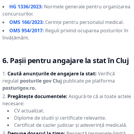
HG 1336/2023:
Normele generale pentru organizarea
concursurilor.
OMS 166/2023:
Cerințe pentru personalul medical.
OMS 954/2017:
Reguli privind ocuparea posturilor în
învățământ.
6. Pașii pentru angajare la stat în
Cluj
Caută anunțurile de angajare la stat:
Verifică
regulat
posturile gov
Cluj
publicate pe platforma
posturigov.ro.
Pregătește documentele:
Asigură-te că ai toate actele
necesare:
CV actualizat.
Diplome de studii și certificate relevante.
Certificat de cazier judiciar și adeverință medicală.
Depune dosarul la timp:
Respectă termenele-limită