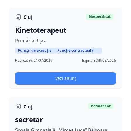
Cluj
Nespecificat
Kinetoterapeut
Primăria Rișca
Funcții de execuție
Funcție contractuală
Publicat în:
21/07/2026
Expiră în:
19/08/2026
Vezi anunț
Cluj
Permanent
secretar
Școala Gimnazială „Mircea Luca” Băișoara