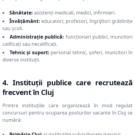
Sănătate:
asistenți medicali, medici, infirmieri.
Învățământ:
educatori, profesori, îngrijitori grădinițe
sau școli.
Administrație publică:
funcționari publici, muncitori
calificați sau necalificați.
Tehnic și suport:
personal tehnic, șoferi, muncitori în
diverse instituții.
4. Instituții publice care recrutează
frecvent în
Cluj
Printre instituțiile care organizează în mod regulat
concursuri pentru ocuparea posturilor vacante în
Cluj
se
numără:
Primăria
Cluj
:
și instituțiile subordonate (servicii