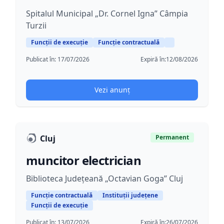
Spitalul Municipal „Dr. Cornel Igna” Câmpia
Turzii
Funcții de execuție
Funcție contractuală
Publicat în:
17/07/2026
Expiră în:
12/08/2026
Vezi anunț
Cluj
Permanent
muncitor electrician
Biblioteca Județeană „Octavian Goga” Cluj
Funcție contractuală
Instituții județene
Funcții de execuție
Publicat în:
13/07/2026
Expiră în:
26/07/2026