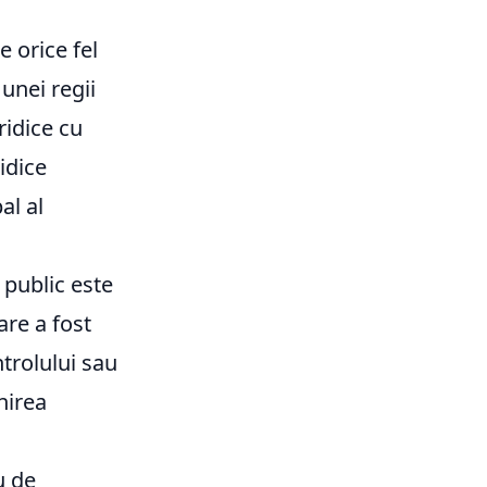
 orice fel
 unei regii
idice cu
idice
al al
public este
are a fost
ntrolului sau
nirea
u de