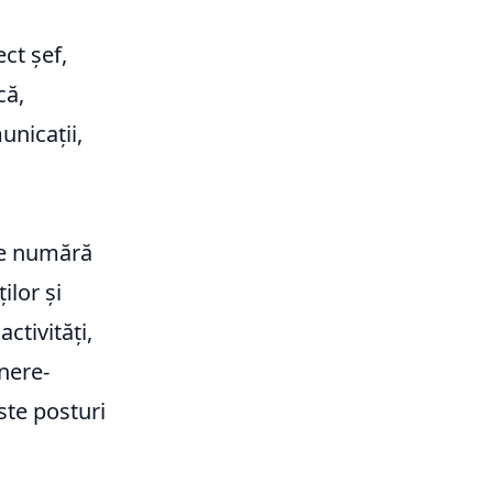
ct șef,
că,
unicații,
 se numără
ilor și
ctivități,
inere-
este posturi