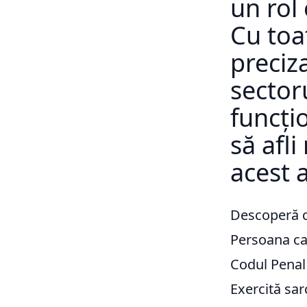
un rol 
Cu toa
preciza
sector
funcți
să afli
acest a
Descoperă c
Persoana ca
Codul Penal
Exercită sarc