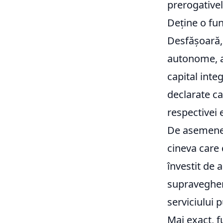
prerogativel
Deține o fun
Desfășoară, 
autonome, a
capital inte
declarate ca 
respectivei e
De asemenea
cineva care 
învestit de 
supravegheri
serviciului p
Mai exact, f