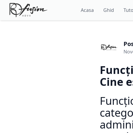
Acasa
Ghid
Tuto
Po
Nov
Funcți
Cine e
Funcți
catego
admini