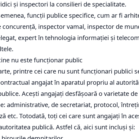
ridici și inspectori la consilieri de specialitate.
semenea, funcții publice specifice, cum ar fi arhite
e concurență, inspector vamal, inspector de mun
legat, expert în tehnologia informației și telecom
tele.
ine nu este funcționar public
arte, printre cei care nu sunt funcționari publici
ontractual angajat în aparatul propriu al autorităț
 publice. Acești angajați desfășoară o varietate de a
le: administrative, de secretariat, protocol, întreț
ază etc. Totodată, toți cei care sunt angajați în ac
utoritatea publică. Astfel că, aici sunt incluși și:
n birourile demnitarilor