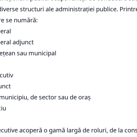
iverse structuri ale administrației publice. Printre
re se numără:
eral
eral adjunct
dețean sau municipal
cutiv
unct
municipiu, de sector sau de oraș
ciu
ecutive acoperă o gamă largă de roluri, de la consi