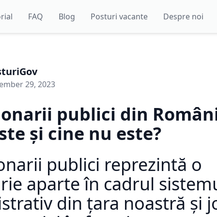
rial
FAQ
Blog
Posturi vacante
Despre noi
sturiGov
ember 29, 2023
onarii publici din Român
ste și cine nu este?
onarii publici reprezintă o
rie aparte în cadrul sistem
strativ din țara noastră și 