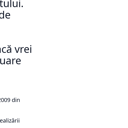
tului.
 de
că vrei
nuare
2009 din
ealizării