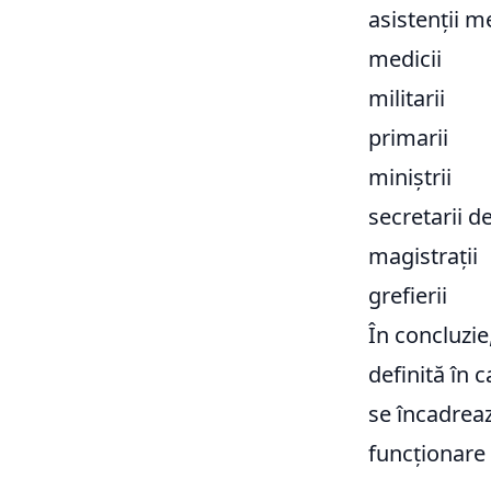
asistenții m
medicii
militarii
primarii
miniștrii
secretarii de
magistrații
grefierii
În concluzie
definită în 
se încadreaz
funcționare 