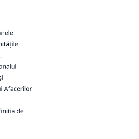
anele
itățile
,
onalul
și
i Afacerilor
iniția de