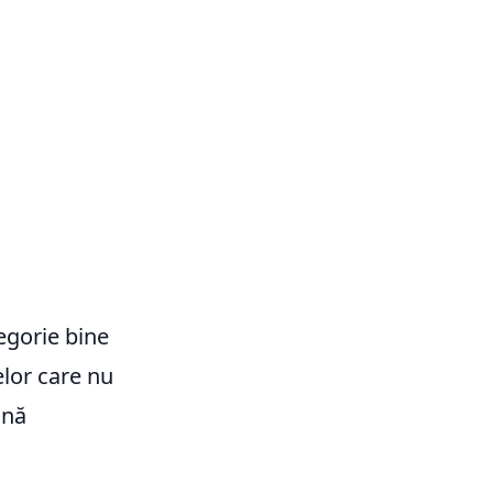
tegorie bine
elor care nu
ună