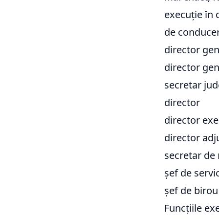
execuție în d
de conduce
director gen
director gen
secretar ju
director
director exe
director adj
secretar de 
șef de servi
șef de birou
Funcțiile ex