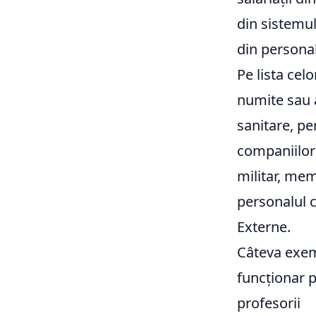
din sistemul
din personal
Pe lista cel
numite sau a
sanitare, pe
companiilor 
militar, mem
personalul c
Externe.
Câteva exem
funcționar p
profesorii