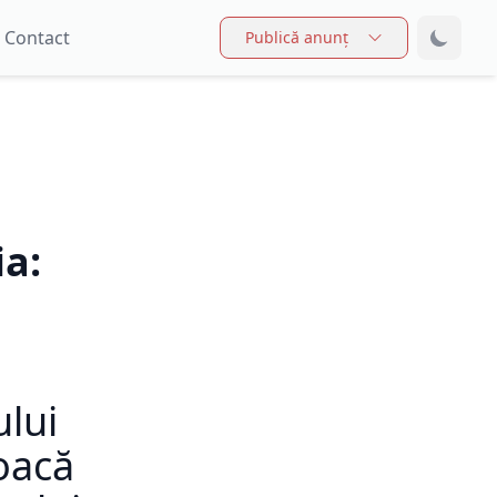
Contact
Publică anunț
ia:
ului
joacă