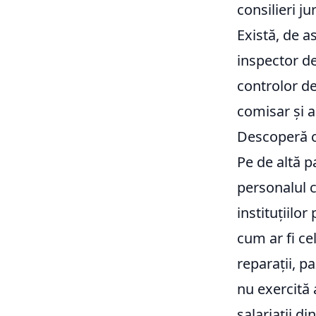
consilieri ju
Există, de a
inspector d
controlor de
comisar și al
Descoperă c
Pe de altă p
personalul c
instituțiilor
cum ar fi ce
reparații, p
nu exercită a
salariații di